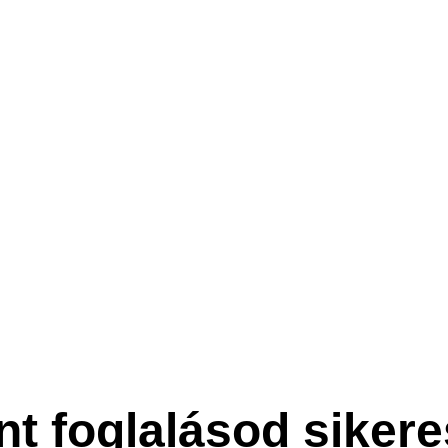
t foglalásod sikere